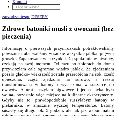
Kontakt
zarzadzaniespc
DESERY
Zdrowe batoniki musli z owocami (bez
pieczenia)
Informację o pierwszych przymrozkach potraktowaliśmy
poważnie i oberwaliśmy w sadzie wszystkie jabłka, pigwy i
gruszki. Zapakowane w skrzynki leżą spokojnie w piwnicy,
czekają na swój moment. Od razu po zbiorach do domu
przywiozłam całe ogromne wiadro jabłek. Ze zjedzeniem
poszło gładko- większość została przerobiona na sok, część
upieczona, część zjedzona na surowo, a reszta
transformowana w batony i wysuszona w suszarce do
owoców. Akurat suszyłam pigwowce i jedna tacka była
wolna- pozostało więc miejsce na kulinarne eksperymenty.
Gdyby nie to, prawdopodobnie suszyłabym batony w
piekarniku, w znacznie wyższej temperaturze. Batony
suszyły się długo, ok. 5 godzin; ale tak jak wspomniałam
robiły się przy okazji suszenia innych owoców. Mokra masa