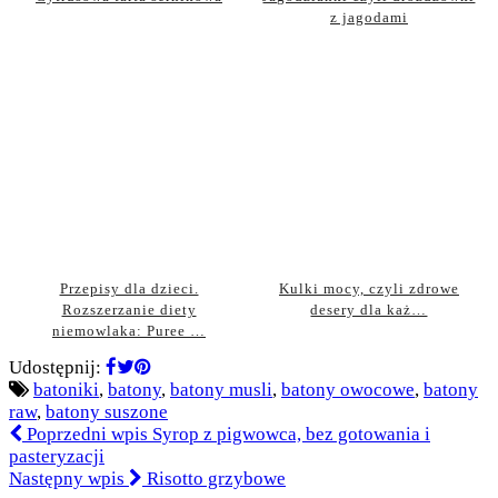
z jagodami
Przepisy dla dzieci.
Kulki mocy, czyli zdrowe
Rozszerzanie diety
desery dla każ…
niemowlaka: Puree …
Udostępnij:
batoniki
,
batony
,
batony musli
,
batony owocowe
,
batony
raw
,
batony suszone
Poprzedni wpis
Syrop z pigwowca, bez gotowania i
pasteryzacji
Następny wpis
Risotto grzybowe