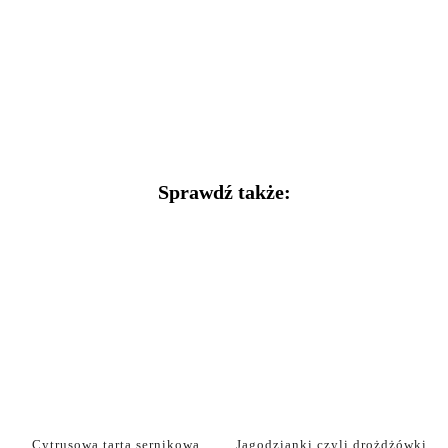
Sprawdź także:
Cytrusowa tarta sernikowa
Jagodzianki czyli drożdżówki