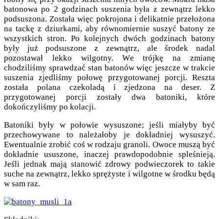
batonowa po 2 godzinach suszenia była z zewnątrz lekko
podsuszona. Została więc pokrojona i delikatnie przełożona
na tackę z dziurkami, aby równomiernie suszyć batony ze
wszystkich stron. Po kolejnych dwóch godzinach batony
były już podsuszone z zewnątrz, ale środek nadal
pozostawał lekko wilgotny. We trójkę na zmianę
chodziliśmy sprawdzać stan batonów więc jeszcze w trakcie
suszenia zjedliśmy połowę przygotowanej porcji. Reszta
została polana czekoladą i zjedzona na deser. Z
przygotowanej porcji zostały dwa batoniki, które
dokończyliśmy po kolacji.
Batoniki były w połowie wysuszone; jeśli miałyby być
przechowywane to należałoby je dokładniej wysuszyć.
Ewentualnie zrobić coś w rodzaju granoli. Owoce muszą być
dokładnie ususzone, inaczej prawdopodobnie spleśnieją.
Jeśli jednak mają stanowić zdrowy podwieczorek to takie
suche na zewnątrz, lekko sprężyste i wilgotne w środku będą
w sam raz.