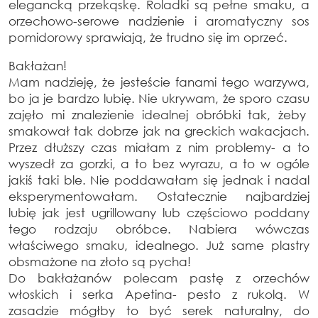
elegancką przekąskę. Roladki są pełne smaku, a
orzechowo-serowe nadzienie i aromatyczny sos
pomidorowy sprawiają, że trudno się im oprzeć.
Bakłażan!
Mam nadzieję, że jesteście fanami tego warzywa,
bo ja je bardzo lubię. Nie ukrywam, że sporo czasu
zajęło mi znalezienie idealnej obróbki tak, żeby
smakował tak dobrze jak na greckich wakacjach.
Przez dłuższy czas miałam z nim problemy- a to
wyszedł za gorzki, a to bez wyrazu, a to w ogóle
jakiś taki ble. Nie poddawałam się jednak i nadal
eksperymentowałam. Ostatecznie najbardziej
lubię jak jest ugrillowany lub częściowo poddany
tego rodzaju obróbce. Nabiera wówczas
właściwego smaku, idealnego. Już same plastry
obsmażone na złoto są pycha!
Do bakłażanów polecam pastę z orzechów
włoskich i serka Apetina- pesto z rukolą. W
zasadzie mógłby to być serek naturalny, do