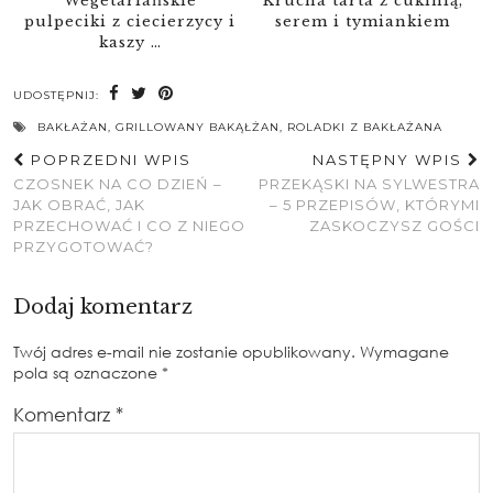
Wegetariańskie
Krucha tarta z cukinią,
pulpeciki z ciecierzycy i
serem i tymiankiem
kaszy …
UDOSTĘPNIJ:
BAKŁAŻAN
,
GRILLOWANY BAKĄŁŻAN
,
ROLADKI Z BAKŁAŻANA
POPRZEDNI WPIS
NASTĘPNY WPIS
CZOSNEK NA CO DZIEŃ –
PRZEKĄSKI NA SYLWESTRA
JAK OBRAĆ, JAK
– 5 PRZEPISÓW, KTÓRYMI
PRZECHOWAĆ I CO Z NIEGO
ZASKOCZYSZ GOŚCI
PRZYGOTOWAĆ?
Dodaj komentarz
Twój adres e-mail nie zostanie opublikowany.
Wymagane
pola są oznaczone
*
Komentarz
*