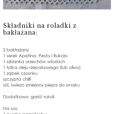
Składniki na roladki z
bakłażana:
2 bakłażany
1 serek Apetina- Pesto i Rukola
1 szklanka orzechów włoskich
1 łyżka oleju rzepakowego (lub oliwy)
1 ząbek czosnku
szczypta chilli
sól, świezo zmielony pieprz do smaku
Dodatkowo: garść rukoli
Na sos: