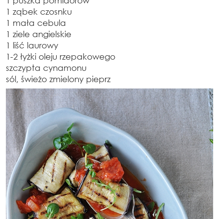
1 puszka pomidorów
1 ząbek czosnku
1 mała cebula
1 ziele angielskie
1 liść laurowy
1-2 łyżki oleju rzepakowego
szczypta cynamonu
sól, świeżo zmielony pieprz