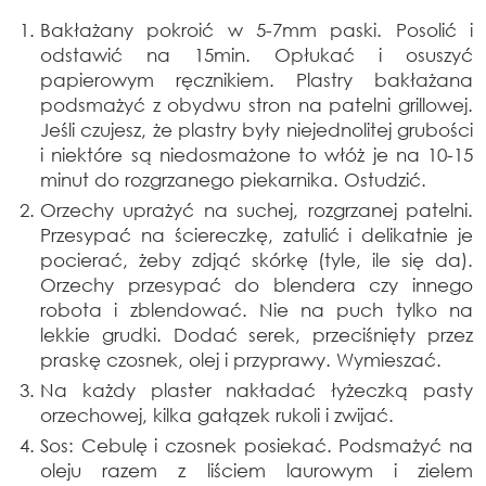
Bakłażany pokroić w 5-7mm paski. Posolić i
odstawić na 15min. Opłukać i osuszyć
papierowym ręcznikiem. Plastry bakłażana
podsmażyć z obydwu stron na patelni grillowej.
Jeśli czujesz, że plastry były niejednolitej grubości
i niektóre są niedosmażone to włóż je na 10-15
minut do rozgrzanego piekarnika. Ostudzić.
Orzechy uprażyć na suchej, rozgrzanej patelni.
Przesypać na ściereczkę, zatulić i delikatnie je
pocierać, żeby zdjąć skórkę (tyle, ile się da).
Orzechy przesypać do blendera czy innego
robota i zblendować. Nie na puch tylko na
lekkie grudki. Dodać serek, przeciśnięty przez
praskę czosnek, olej i przyprawy. Wymieszać.
Na każdy plaster nakładać łyżeczką pasty
orzechowej, kilka gałązek rukoli i zwijać.
Sos: Cebulę i czosnek posiekać. Podsmażyć na
oleju razem z liściem laurowym i zielem