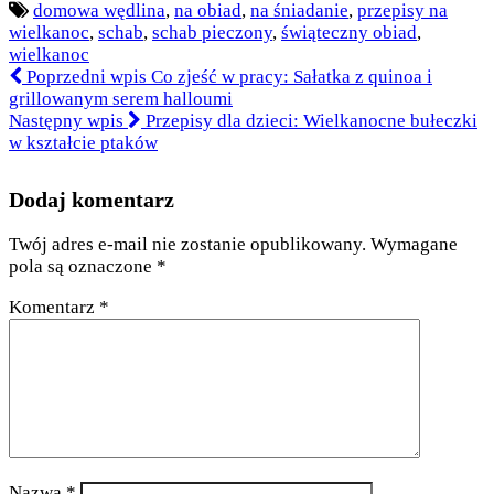
domowa wędlina
,
na obiad
,
na śniadanie
,
przepisy na
wielkanoc
,
schab
,
schab pieczony
,
świąteczny obiad
,
wielkanoc
Poprzedni wpis
Co zjeść w pracy: Sałatka z quinoa i
grillowanym serem halloumi
Następny wpis
Przepisy dla dzieci: Wielkanocne bułeczki
w kształcie ptaków
Dodaj komentarz
Twój adres e-mail nie zostanie opublikowany.
Wymagane
pola są oznaczone
*
Komentarz
*
Nazwa
*