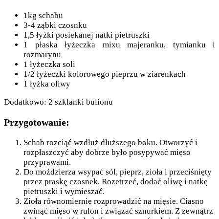
1kg schabu
3-4 ząbki czosnku
1,5 łyżki posiekanej natki pietruszki
1 płaska łyżeczka mixu majeranku, tymianku i
rozmarynu
1 łyżeczka soli
1/2 łyżeczki kolorowego pieprzu w ziarenkach
1 łyżka oliwy
Dodatkowo: 2 szklanki bulionu
Przygotowanie:
Schab rozciąć wzdłuż dłuższego boku. Otworzyć i
rozpłaszczyć aby dobrze było posypywać mięso
przyprawami.
Do moździerza wsypać sól, pieprz, zioła i przeciśnięty
przez praskę czosnek. Rozetrzeć, dodać oliwę i natkę
pietruszki i wymieszać.
Zioła równomiernie rozprowadzić na mięsie. Ciasno
zwinąć mięso w rulon i związać sznurkiem. Z zewnątrz