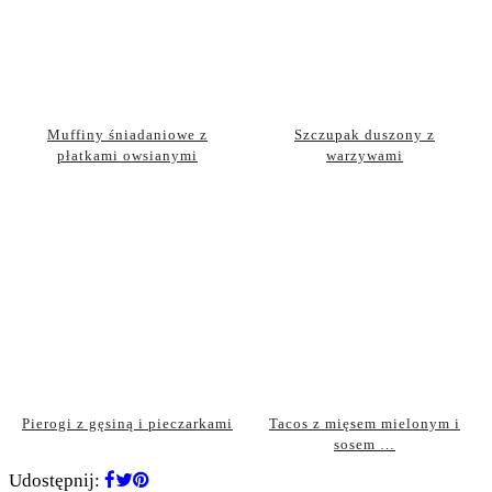
Muffiny śniadaniowe z
Szczupak duszony z
płatkami owsianymi
warzywami
Pierogi z gęsiną i pieczarkami
Tacos z mięsem mielonym i
sosem …
Udostępnij: