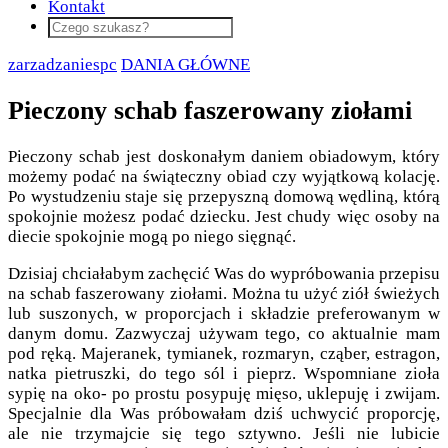
Kontakt
zarzadzaniespc
DANIA GŁÓWNE
Pieczony schab faszerowany ziołami
Pieczony schab jest doskonałym daniem obiadowym, który
możemy podać na świąteczny obiad czy wyjątkową kolację.
Po wystudzeniu staje się przepyszną domową wędliną, którą
spokojnie możesz podać dziecku. Jest chudy więc osoby na
diecie spokojnie mogą po niego sięgnąć.
Dzisiaj chciałabym zachęcić Was do wypróbowania przepisu
na schab faszerowany ziołami. Można tu użyć ziół świeżych
lub suszonych, w proporcjach i składzie preferowanym w
danym domu. Zazwyczaj używam tego, co aktualnie mam
pod ręką. Majeranek, tymianek, rozmaryn, cząber, estragon,
natka pietruszki, do tego sól i pieprz. Wspomniane zioła
sypię na oko- po prostu posypuję mięso, uklepuję i zwijam.
Specjalnie dla Was próbowałam dziś uchwycić proporcję,
ale nie trzymajcie się tego sztywno. Jeśli nie lubicie