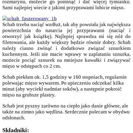
rozmarynu, możecie go pominąć i dać więcej tymianku.
Sami najlepiej wiecie z jakimi przyprawami lubicie mięso.
Schab trzeba naciąć wzdłuż, tak aby powstała jak największa
powierzchnia do natarcia jej przyprawami (naciąć i
otworzyć jak książkę). Najlepiej sprawdza mi się nóż do
filetowania, ale każdy większy będzie równie dobry. Schab
należy ciasno zwinąć i dodatkowo związać sznurkiem
kuchennym. Jeśli nie macie wprawy w zaplataniu sznurka,
możecie pociąć sznurek na mniejsze kawałki i związywać
mięso w odstępach co 2 cm.
Schab piekłam ok. 1,5 godziny w 160 stopniach, regularnie
polewając mięso wywarem. Po upieczeniu odczekać kilka
minut (aby wyciekł nadmiar soków), a następnie pokroić
mięso na grubsze plastry.
Schab jest pyszny zarówno na ciepło jako danie główne, ale
także na zimno jako wędlina. Serdecznie polecam w obydwu
odsłonach.
Składniki: