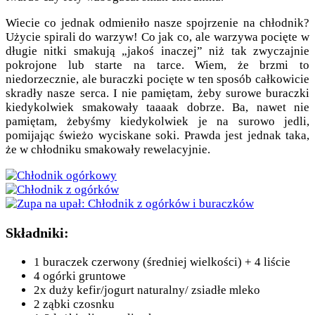
Wiecie co jednak odmieniło nasze spojrzenie na chłodnik?
Użycie spirali do warzyw! Co jak co, ale warzywa pocięte w
długie nitki smakują „jakoś inaczej” niż tak zwyczajnie
pokrojone lub starte na tarce. Wiem, że brzmi to
niedorzecznie, ale buraczki pocięte w ten sposób całkowicie
skradły nasze serca. I nie pamiętam, żeby surowe buraczki
kiedykolwiek smakowały taaaak dobrze. Ba, nawet nie
pamiętam, żebyśmy kiedykolwiek je na surowo jedli,
pomijając świeżo wyciskane soki. Prawda jest jednak taka,
że w chłodniku smakowały rewelacyjnie.
Składniki:
1 buraczek czerwony (średniej wielkości) + 4 liście
4 ogórki gruntowe
2x duży kefir/jogurt naturalny/ zsiadłe mleko
2 ząbki czosnku