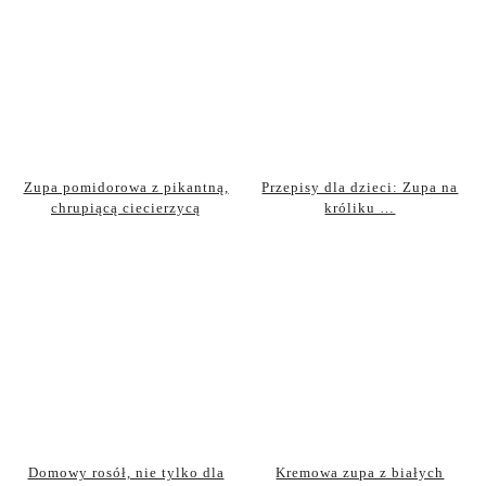
Zupa pomidorowa z pikantną,
Przepisy dla dzieci: Zupa na
chrupiącą ciecierzycą
króliku …
Domowy rosół, nie tylko dla
Kremowa zupa z białych