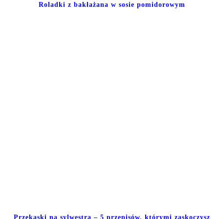
Roladki z bakłażana w sosie pomidorowym
Przekąski na sylwestra – 5 przepisów, którymi zaskoczysz