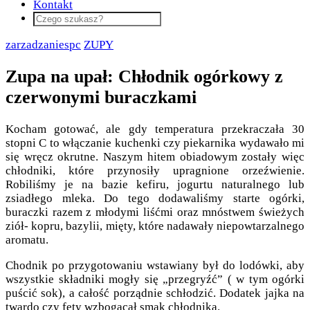
Kontakt
zarzadzaniespc
ZUPY
Zupa na upał: Chłodnik ogórkowy z
czerwonymi buraczkami
Kocham gotować, ale gdy temperatura przekraczała 30
stopni C to włączanie kuchenki czy piekarnika wydawało mi
się wręcz okrutne. Naszym hitem obiadowym zostały więc
chłodniki, które przynosiły upragnione orzeźwienie.
Robiliśmy je na bazie kefiru, jogurtu naturalnego lub
zsiadłego mleka. Do tego dodawaliśmy starte ogórki,
buraczki razem z młodymi liśćmi oraz mnóstwem świeżych
ziół- kopru, bazylii, mięty, które nadawały niepowtarzalnego
aromatu.
Chodnik po przygotowaniu wstawiany był do lodówki, aby
wszystkie składniki mogły się „przegryźć” ( w tym ogórki
puścić sok), a całość porządnie schłodzić. Dodatek jajka na
twardo czy fety wzbogacał smak chłodnika.