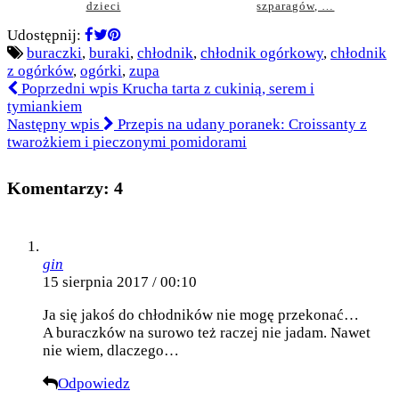
dzieci
szparagów, …
Udostępnij:
buraczki
,
buraki
,
chłodnik
,
chłodnik ogórkowy
,
chłodnik
z ogórków
,
ogórki
,
zupa
Poprzedni wpis
Krucha tarta z cukinią, serem i
tymiankiem
Następny wpis
Przepis na udany poranek: Croissanty z
twarożkiem i pieczonymi pomidorami
Komentarzy: 4
gin
15 sierpnia 2017 / 00:10
Ja się jakoś do chłodników nie mogę przekonać…
A buraczków na surowo też raczej nie jadam. Nawet
nie wiem, dlaczego…
Odpowiedz