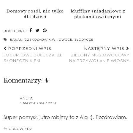
Domowy rosół, nie tylko
Muffiny śniadaniowe z
dla dzieci
płatkami owsianymi
UDOSTĘPNIJ:
BANAN
,
CZEKOLADA
,
KIWI
,
OWOCE
,
SŁODYCZE
POPRZEDNI WPIS
NASTĘPNY WPIS
JOGURTOWE BUŁECZKI ZE
ZIELONY MUS OWOCOWY
SŁONECZNIKIEM
NA PRZYWOŁANIE WIOSNY
Komentarzy: 4
ANETA
5 MARCA 2014 / 22:11
Super pomysł, jutro robimy to z Alą :). Pozdrawiam.
ODPOWIEDZ