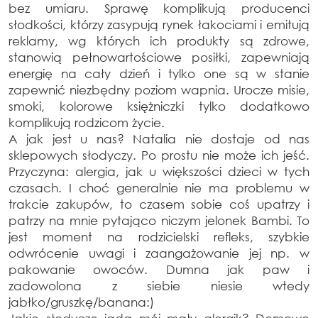
bez umiaru. Sprawę komplikują producenci
słodkości, którzy zasypują rynek łakociami i emitują
reklamy, wg których ich produkty są zdrowe,
stanowią pełnowartościowe posiłki, zapewniają
energię na cały dzień i tylko one są w stanie
zapewnić niezbędny poziom wapnia. Urocze misie,
smoki, kolorowe księżniczki tylko dodatkowo
komplikują rodzicom życie.
A jak jest u nas? Natalia nie dostaje od nas
sklepowych słodyczy. Po prostu nie może ich jeść.
Przyczyna: alergia, jak u większości dzieci w tych
czasach. I choć generalnie nie ma problemu w
trakcie zakupów, to czasem sobie coś upatrzy i
patrzy na mnie pytająco niczym jelonek Bambi. To
jest moment na rodzicielski refleks, szybkie
odwrócenie uwagi i zaangażowanie jej np. w
pakowanie owoców. Dumna jak paw i
zadowolona z siebie niesie wtedy
jabłko/gruszkę/banana:)