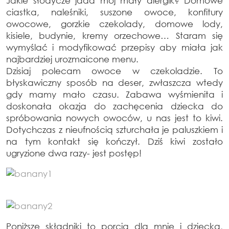
Jakie słodycze jada mój mały alergik? Domowe
ciastka, naleśniki, suszone owoce, konfitury
owocowe, gorzkie czekolady, domowe lody,
kisiele, budynie, kremy orzechowe… Staram się
wymyślać i modyfikować przepisy aby miała jak
najbardziej urozmaicone menu.
Dzisiaj polecam owoce w czekoladzie. To
błyskawiczny sposób na deser, zwłaszcza wtedy
gdy mamy mało czasu. Zabawa wyśmienita i
doskonała okazja do zachęcenia dziecka do
spróbowania nowych owoców, u nas jest to kiwi.
Dotychczas z nieufnością szturchała je paluszkiem i
na tym kontakt się kończył. Dziś kiwi zostało
ugryzione dwa razy- jest postęp!
Poniższe składniki to porcja dla mnie i dziecka,