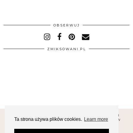
OBSERWUJ
ZMIKSOWANI.PL
© 2026
MAŁE KULINARIA. FOTOGRAFIA KULINARNA I
Ta strona używa plików cookies.
Learn more
PRZEPISY.
POLITYKA PRYWATNOŚCI ORAZ PLIKÓW
COOKIES
REGULAMIN OPINII