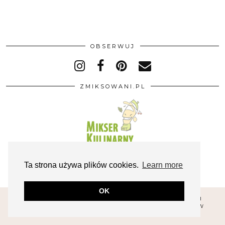
OBSERWUJ
ZMIKSOWANI.PL
Ta strona używa plików cookies.
Learn more
OK
© 2026
MAŁE KULINARIA. FOTOGRAFIA KULINARNA I
PRZEPISY.
POLITYKA PRYWATNOŚCI ORAZ PLIKÓW
COOKIES
REGULAMIN OPINII