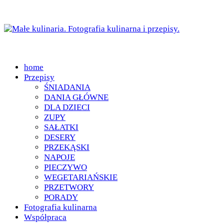
home
Przepisy
ŚNIADANIA
DANIA GŁÓWNE
DLA DZIECI
ZUPY
SAŁATKI
DESERY
PRZEKĄSKI
NAPOJE
PIECZYWO
WEGETARIAŃSKIE
PRZETWORY
PORADY
Fotografia kulinarna
Współpraca