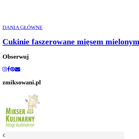
DANIA GŁÓWNE
Cukinie faszerowane mięsem mielony
Obserwuj
zmiksowani.pl
© 2026
Małe kulinaria. Fotografia kulinarna i przepisy.